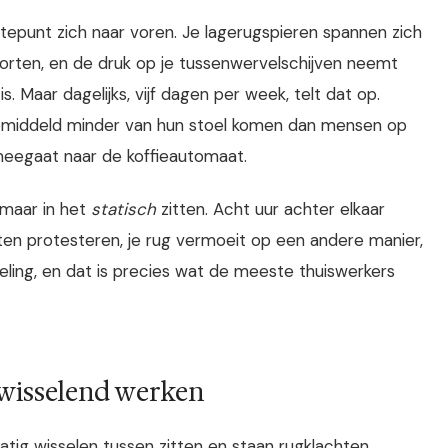
artepunt zich naar voren. Je lagerug­spieren spannen zich
orten, en de druk op je tussenwervelschijven neemt
s. Maar dagelijks, vijf dagen per week, telt dat op.
 gemiddeld minder van hun stoel komen dan mensen op
 meegaat naar de koffieautomaat.
, maar in het
statisch
zitten. Acht uur achter elkaar
ten protesteren, je rug vermoeit op een andere manier,
eling, en dat is precies wat de meeste thuiswerkers
 wisselend werken
ig wisselen tussen zitten en staan rugklachten