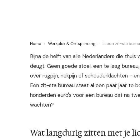
11 June 2026
·
6 min leestijd
Home
›
Werkplek & Ontspanning
›
Is een zit-sta bure
Bijna de helft van alle Nederlanders die thuis 
deugt. Geen goede stoel, een te laag bureau,
over rugpijn, nekpijn of schouderklachten - e
Een zit-sta bureau staat al een paar jaar te b
honderden euro's voor een bureau dat na tw
wachten?
Wat langdurig zitten met je l