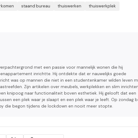
orkomen
staand bureau
thuiswerken
thuiswerkplek
werpachtergrond met een passie voor mannelijk wonen die hij
ellenappartement inrichtte. Hij ontdekte dat er nauwelijks goede
ericht was op mannen die niet in een studentenkamer wilden leven 
streefden. Zijn artikelen over meubels, werkplekken en slim inrichten
en knipoog naar functionaliteit boven esthetiek. Hij gelooft dat een
tussen een plek waar je slaapt en een plek waar je leeft. Op zondag 
by die begon tijdens de lockdown en nooit meer stopte.