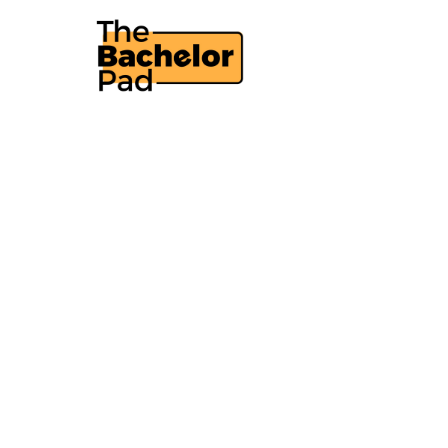
WERKPLEK & ONTSPANNING
Is een zit-sta bu
als iedereen zegt