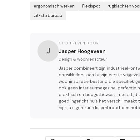
ergonomisch werken
Flexispot
rugklachten vo
zit-sta bureau
GESCHREVEN DOOR
J
Jasper Hoogeveen
Design & woonredacteur
Jasper combineert zijn industrieel-ont
ontwikkelde toen hij zijn eerste vrijgez
wooninspiratie bestond die specifiek g
ook geen interieurmagazine-perfectie na
praktisch en budgetbewust, met altijd e
goed ingericht huis het verschil maakt 
hij zijn eigen zuurdesembrood, een hob