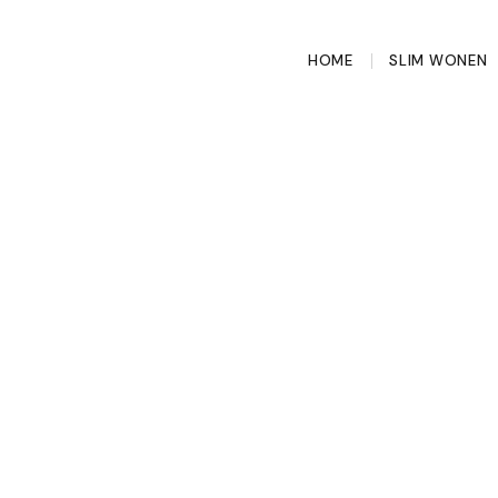
HOME
SLIM WONEN
reau echt zo goed
?