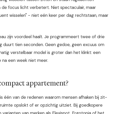
 de focus licht verbetert. Niet spectaculair, maar
equent wisselen" - niet eén keer per dag rechtstaan, maar
reau zijn voordeel haalt. Je programmeert twee of drie
ang duurt tien seconden. Geen gedoe, geen excuus om
atig verstelbaar model is groter dan het klinkt: een
je na een week niet meer.
n compact appartement?
 is één van de redenen waarom mensen afhaken bij zit-
uimte opslokt of er opzichtig uitziet. Bij goedkopere
varianten van merken als Flexispot, Ergotopia of het