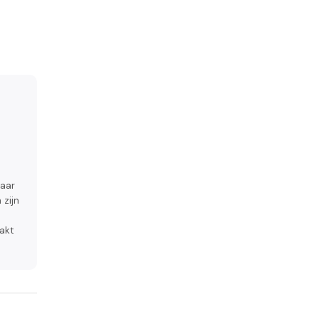
maar
 zijn
bakt