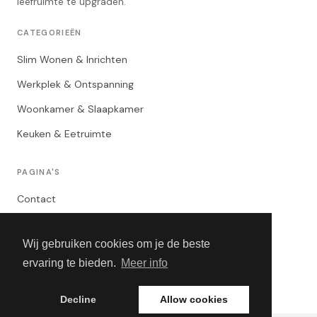
leefruimte te upgraden.
CATEGORIEËN
Slim Wonen & Inrichten
Werkplek & Ontspanning
Woonkamer & Slaapkamer
Keuken & Eetruimte
PAGINA'S
Contact
Privacybeleid
Wij gebruiken cookies om je de beste
Algemene Voorwaarden
ervaring te bieden.
Meer info
Adverteren
Decline
Allow cookies