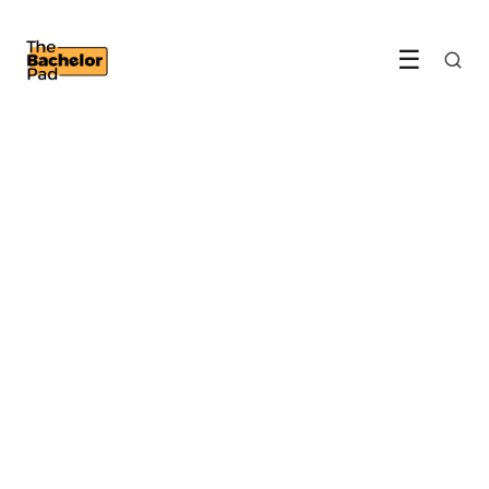
☰
WOONKAMER & SLAAPKAMER
Is colour drenching iets
voor een mannelijke
slaapkamer?
19 June 2026
·
6 min leestijd